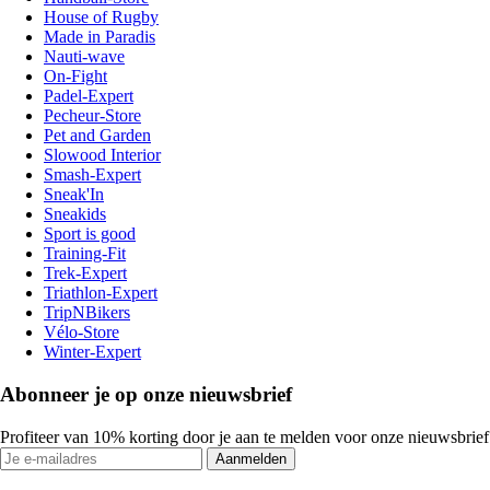
House of Rugby
Made in Paradis
Nauti-wave
On-Fight
Padel-Expert
Pecheur-Store
Pet and Garden
Slowood Interior
Smash-Expert
Sneak'In
Sneakids
Sport is good
Training-Fit
Trek-Expert
Triathlon-Expert
TripNBikers
Vélo-Store
Winter-Expert
Abonneer je op onze nieuwsbrief
Profiteer van 10% korting door je aan te melden voor onze nieuwsbrief
Aanmelden