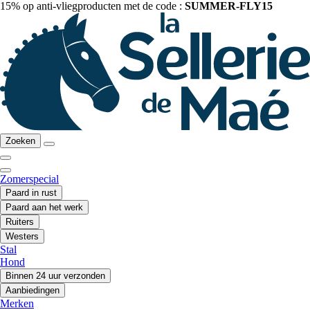
15% op anti-vliegproducten met de code :
SUMMER-FLY15
Zoeken
Zomerspecial
Paard in rust
Paard aan het werk
Ruiters
Westers
Stal
Hond
Binnen 24 uur verzonden
Aanbiedingen
Merken