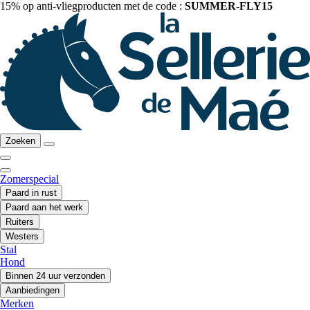
15% op anti-vliegproducten met de code :
SUMMER-FLY15
Zoeken
Zomerspecial
Paard in rust
Paard aan het werk
Ruiters
Westers
Stal
Hond
Binnen 24 uur verzonden
Aanbiedingen
Merken