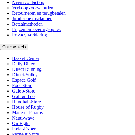
Neem contact op
Verkoopvoorwaarden
Retourneren en terugbetalen
Juridische disclaimer
Betaalmethoden
Prijzen en leveringsopties
Privacy verklaring
Onze winkels
Basket-Center
Daily Bikers
Direct Running
Direct-Volley
Espace Golf
Foot-Store
Galop-Store
Golf and co
Handball-Store
House of Rugby
Made in Paradis
Nauti-wave
On-Fight
Padel-Expert
Pecheur-Store