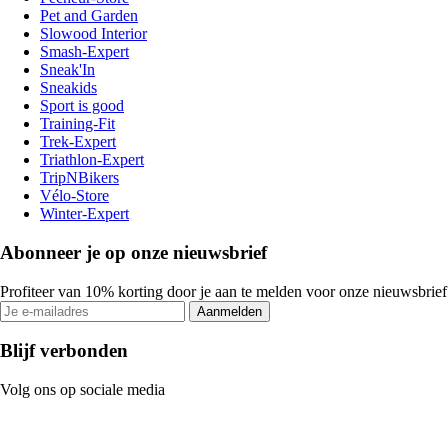
Pet and Garden
Slowood Interior
Smash-Expert
Sneak'In
Sneakids
Sport is good
Training-Fit
Trek-Expert
Triathlon-Expert
TripNBikers
Vélo-Store
Winter-Expert
Abonneer je op onze nieuwsbrief
Profiteer van 10% korting door je aan te melden voor onze nieuwsbrief
Aanmelden
Blijf verbonden
Volg ons op sociale media