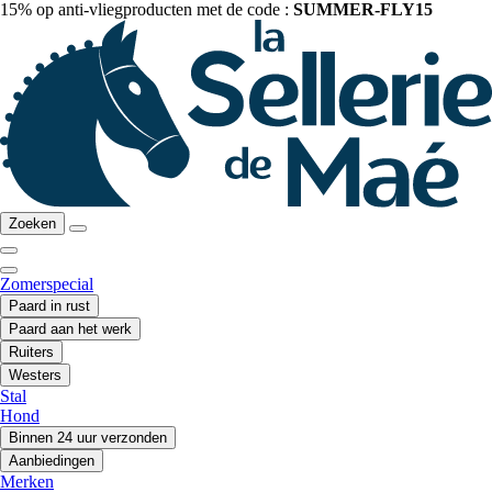
15% op anti-vliegproducten met de code :
SUMMER-FLY15
Zoeken
Zomerspecial
Paard in rust
Paard aan het werk
Ruiters
Westers
Stal
Hond
Binnen 24 uur verzonden
Aanbiedingen
Merken