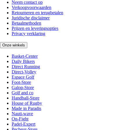
Neem contact op
Verkoopvoorwaarden
Retourneren en terugbetalen
Juridische disclaimer
Betaalmethoden
Prijzen en leveringsopties
Privacy verklaring
Onze winkels
Basket-Center
Daily Bikers
Direct Running
Direct-Volley
Espace Golf
Foot-Store
Galop-Store
Golf and co
Handball-Store
House of Rugby
Made in Paradis
Nauti-wave
On-Fight
Padel-Expert
Pecheur-Store