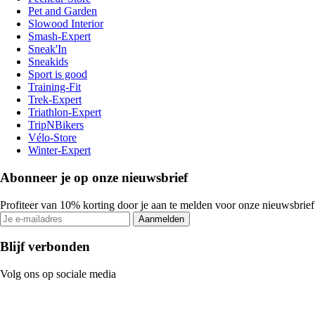
Pet and Garden
Slowood Interior
Smash-Expert
Sneak'In
Sneakids
Sport is good
Training-Fit
Trek-Expert
Triathlon-Expert
TripNBikers
Vélo-Store
Winter-Expert
Abonneer je op onze nieuwsbrief
Profiteer van 10% korting door je aan te melden voor onze nieuwsbrief
Aanmelden
Blijf verbonden
Volg ons op sociale media