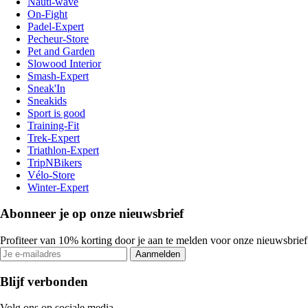
Nauti-wave
On-Fight
Padel-Expert
Pecheur-Store
Pet and Garden
Slowood Interior
Smash-Expert
Sneak'In
Sneakids
Sport is good
Training-Fit
Trek-Expert
Triathlon-Expert
TripNBikers
Vélo-Store
Winter-Expert
Abonneer je op onze nieuwsbrief
Profiteer van 10% korting door je aan te melden voor onze nieuwsbrief
Aanmelden
Blijf verbonden
Volg ons op sociale media