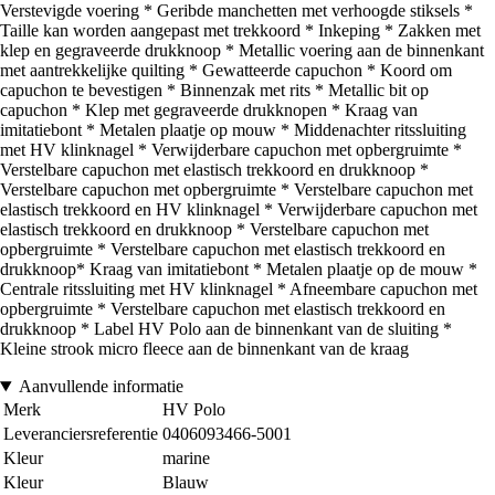
Verstevigde voering * Geribde manchetten met verhoogde stiksels *
Taille kan worden aangepast met trekkoord * Inkeping * Zakken met
klep en gegraveerde drukknoop * Metallic voering aan de binnenkant
met aantrekkelijke quilting * Gewatteerde capuchon * Koord om
capuchon te bevestigen * Binnenzak met rits * Metallic bit op
capuchon * Klep met gegraveerde drukknopen * Kraag van
imitatiebont * Metalen plaatje op mouw * Middenachter ritssluiting
met HV klinknagel * Verwijderbare capuchon met opbergruimte *
Verstelbare capuchon met elastisch trekkoord en drukknoop *
Verstelbare capuchon met opbergruimte * Verstelbare capuchon met
elastisch trekkoord en HV klinknagel * Verwijderbare capuchon met
elastisch trekkoord en drukknoop * Verstelbare capuchon met
opbergruimte * Verstelbare capuchon met elastisch trekkoord en
drukknoop* Kraag van imitatiebont * Metalen plaatje op de mouw *
Centrale ritssluiting met HV klinknagel * Afneembare capuchon met
opbergruimte * Verstelbare capuchon met elastisch trekkoord en
drukknoop * Label HV Polo aan de binnenkant van de sluiting *
Kleine strook micro fleece aan de binnenkant van de kraag
Aanvullende informatie
Merk
HV Polo
Leveranciersreferentie
0406093466-5001
Kleur
marine
Kleur
Blauw