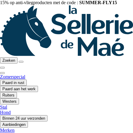
15% op anti-vliegproducten met de code :
SUMMER-FLY15
Zoeken
Zomerspecial
Paard in rust
Paard aan het werk
Ruiters
Westers
Stal
Hond
Binnen 24 uur verzonden
Aanbiedingen
Merken