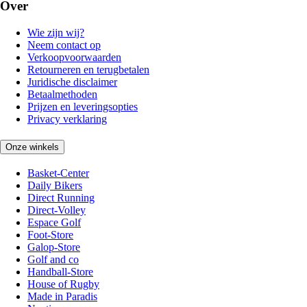
Over
Wie zijn wij?
Neem contact op
Verkoopvoorwaarden
Retourneren en terugbetalen
Juridische disclaimer
Betaalmethoden
Prijzen en leveringsopties
Privacy verklaring
Onze winkels
Basket-Center
Daily Bikers
Direct Running
Direct-Volley
Espace Golf
Foot-Store
Galop-Store
Golf and co
Handball-Store
House of Rugby
Made in Paradis