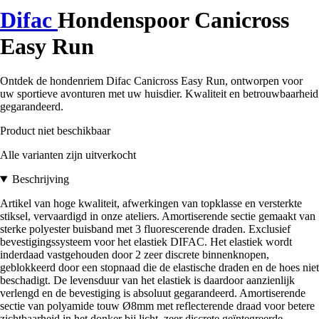
Difac
Hondenspoor Canicross
Easy Run
Ontdek de hondenriem Difac Canicross Easy Run, ontworpen voor
uw sportieve avonturen met uw huisdier. Kwaliteit en betrouwbaarheid
gegarandeerd.
Product niet beschikbaar
Alle varianten zijn uitverkocht
Beschrijving
Artikel van hoge kwaliteit, afwerkingen van topklasse en versterkte
stiksel, vervaardigd in onze ateliers. Amortiserende sectie gemaakt van
sterke polyester buisband met 3 fluorescerende draden. Exclusief
bevestigingssysteem voor het elastiek DIFAC. Het elastiek wordt
inderdaad vastgehouden door 2 zeer discrete binnenknopen,
geblokkeerd door een stopnaad die de elastische draden en de hoes niet
beschadigt. De levensduur van het elastiek is daardoor aanzienlijk
verlengd en de bevestiging is absoluut gegarandeerd. Amortiserende
sectie van polyamide touw Ø8mm met reflecterende draad voor betere
zichtbaarheid in het donker bij licht, zeer discrete geïntegreerde