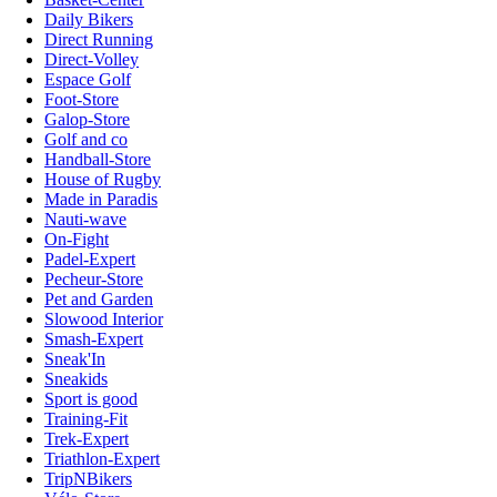
Daily Bikers
Direct Running
Direct-Volley
Espace Golf
Foot-Store
Galop-Store
Golf and co
Handball-Store
House of Rugby
Made in Paradis
Nauti-wave
On-Fight
Padel-Expert
Pecheur-Store
Pet and Garden
Slowood Interior
Smash-Expert
Sneak'In
Sneakids
Sport is good
Training-Fit
Trek-Expert
Triathlon-Expert
TripNBikers