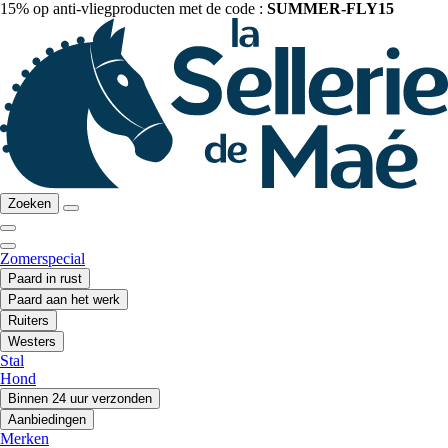
15% op anti-vliegproducten met de code :
SUMMER-FLY15
Zoeken
Zomerspecial
Paard in rust
Paard aan het werk
Ruiters
Westers
Stal
Hond
Binnen 24 uur verzonden
Aanbiedingen
Merken