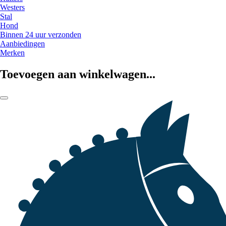
Westers
Stal
Hond
Binnen 24 uur verzonden
Aanbiedingen
Merken
Toevoegen aan winkelwagen...