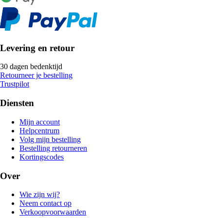
Levering en retour
30 dagen bedenktijd
Retourneer je bestelling
Trustpilot
Diensten
Mijn account
Helpcentrum
Volg mijn bestelling
Bestelling retourneren
Kortingscodes
Over
Wie zijn wij?
Neem contact op
Verkoopvoorwaarden