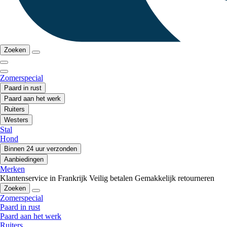
Zoeken
Zomerspecial
Paard in rust
Paard aan het werk
Ruiters
Westers
Stal
Hond
Binnen 24 uur verzonden
Aanbiedingen
Merken
Klantenservice in Frankrijk
Veilig betalen
Gemakkelijk retourneren
Zoeken
Zomerspecial
Paard in rust
Paard aan het werk
Ruiters