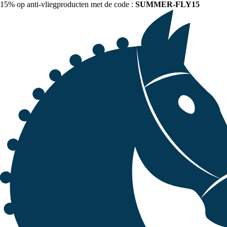
15% op anti-vliegproducten met de code :
SUMMER-FLY15