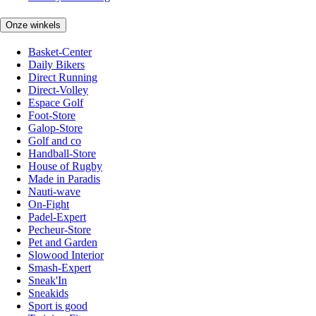
Onze winkels
Basket-Center
Daily Bikers
Direct Running
Direct-Volley
Espace Golf
Foot-Store
Galop-Store
Golf and co
Handball-Store
House of Rugby
Made in Paradis
Nauti-wave
On-Fight
Padel-Expert
Pecheur-Store
Pet and Garden
Slowood Interior
Smash-Expert
Sneak'In
Sneakids
Sport is good