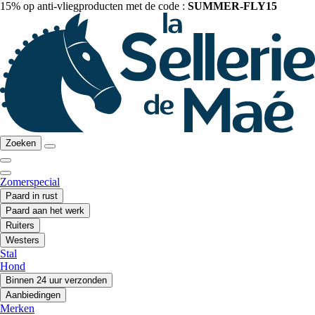
15% op anti-vliegproducten met de code :
SUMMER-FLY15
Zoeken
Zomerspecial
Paard in rust
Paard aan het werk
Ruiters
Westers
Stal
Hond
Binnen 24 uur verzonden
Aanbiedingen
Merken