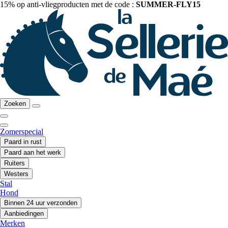
15% op anti-vliegproducten met de code :
SUMMER-FLY15
Zoeken
Zomerspecial
Paard in rust
Paard aan het werk
Ruiters
Westers
Stal
Hond
Binnen 24 uur verzonden
Aanbiedingen
Merken