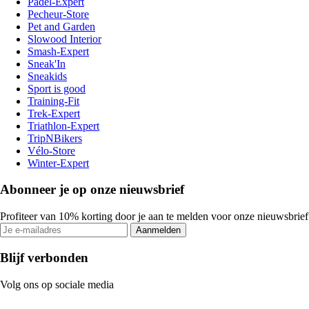
Padel-Expert
Pecheur-Store
Pet and Garden
Slowood Interior
Smash-Expert
Sneak'In
Sneakids
Sport is good
Training-Fit
Trek-Expert
Triathlon-Expert
TripNBikers
Vélo-Store
Winter-Expert
Abonneer je op onze nieuwsbrief
Profiteer van 10% korting door je aan te melden voor onze nieuwsbrief
Aanmelden
Blijf verbonden
Volg ons op sociale media