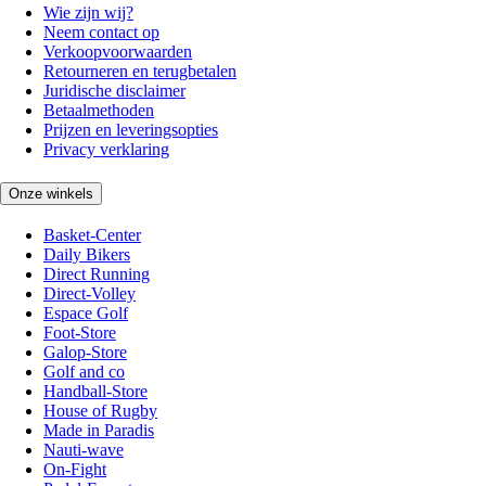
Wie zijn wij?
Neem contact op
Verkoopvoorwaarden
Retourneren en terugbetalen
Juridische disclaimer
Betaalmethoden
Prijzen en leveringsopties
Privacy verklaring
Onze winkels
Basket-Center
Daily Bikers
Direct Running
Direct-Volley
Espace Golf
Foot-Store
Galop-Store
Golf and co
Handball-Store
House of Rugby
Made in Paradis
Nauti-wave
On-Fight