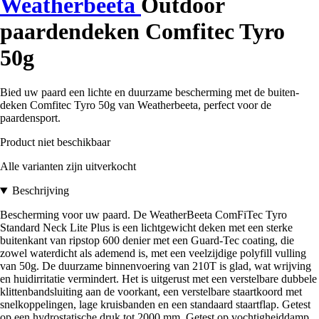
Weatherbeeta
Outdoor
paardendeken Comfitec Tyro
50g
Bied uw paard een lichte en duurzame bescherming met de buiten-
deken Comfitec Tyro 50g van Weatherbeeta, perfect voor de
paardensport.
Product niet beschikbaar
Alle varianten zijn uitverkocht
Beschrijving
Bescherming voor uw paard. De WeatherBeeta ComFiTec Tyro
Standard Neck Lite Plus is een lichtgewicht deken met een sterke
buitenkant van ripstop 600 denier met een Guard-Tec coating, die
zowel waterdicht als ademend is, met een veelzijdige polyfill vulling
van 50g. De duurzame binnenvoering van 210T is glad, wat wrijving
en huidirritatie vermindert. Het is uitgerust met een verstelbare dubbele
klittenbandsluiting aan de voorkant, een verstelbare staartkoord met
snelkoppelingen, lage kruisbanden en een standaard staartflap. Getest
op een hydrostatische druk tot 2000 mm. Getest op vochtigheiddamp