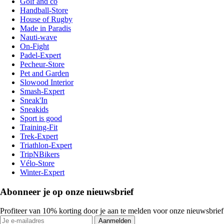
Golf and co
Handball-Store
House of Rugby
Made in Paradis
Nauti-wave
On-Fight
Padel-Expert
Pecheur-Store
Pet and Garden
Slowood Interior
Smash-Expert
Sneak'In
Sneakids
Sport is good
Training-Fit
Trek-Expert
Triathlon-Expert
TripNBikers
Vélo-Store
Winter-Expert
Abonneer je op onze nieuwsbrief
Profiteer van 10% korting door je aan te melden voor onze nieuwsbrief
Aanmelden