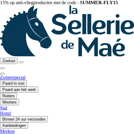
15% op anti-vliegproducten met de code :
SUMMER-FLY15
Zoeken
Zomerspecial
Paard in rust
Paard aan het werk
Ruiters
Westers
Stal
Hond
Binnen 24 uur verzonden
Aanbiedingen
Merken