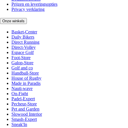
Prijzen en leveringsopties
Privacy verklaring
Onze winkels
Basket-Center
Daily Bikers
Direct Running
Direct-Volley
Espace Golf
Foot-Store
Galop-Store
Golf and co
Handball-Store
House of Rugby
Made in Paradis
Nauti-wave
On-Fight
Padel-Expert
Pecheur-Store
Pet and Garden
Slowood Interior
Smash-Expert
Sneak'In