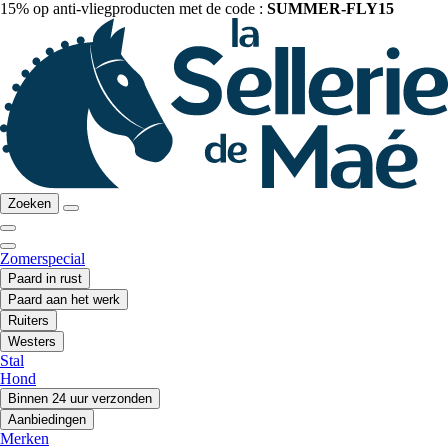
15% op anti-vliegproducten met de code :
SUMMER-FLY15
Zoeken
Zomerspecial
Paard in rust
Paard aan het werk
Ruiters
Westers
Stal
Hond
Binnen 24 uur verzonden
Aanbiedingen
Merken