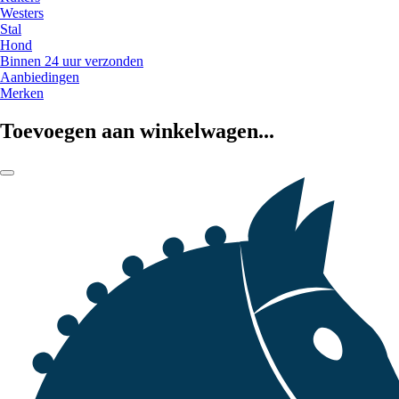
Westers
Stal
Hond
Binnen 24 uur verzonden
Aanbiedingen
Merken
Toevoegen aan winkelwagen...