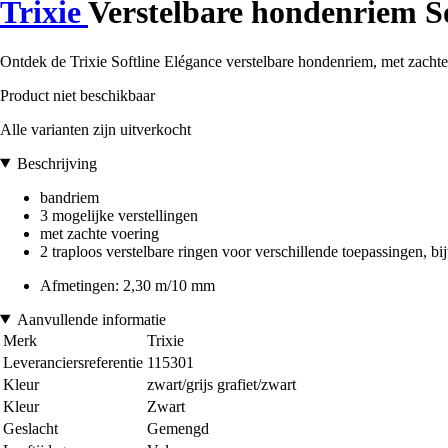
Trixie
Verstelbare hondenriem So
Ontdek de Trixie Softline Elégance verstelbare hondenriem, met zachte 
Product niet beschikbaar
Alle varianten zijn uitverkocht
Beschrijving
bandriem
3 mogelijke verstellingen
met zachte voering
2 traploos verstelbare ringen voor verschillende toepassingen, bijv
Afmetingen: 2,30 m/10 mm
Aanvullende informatie
Merk
Trixie
Leveranciersreferentie
115301
Kleur
zwart/grijs grafiet/zwart
Kleur
Zwart
Geslacht
Gemengd