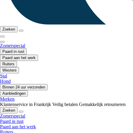
Zoeken
Zomerspecial
Paard in rust
Paard aan het werk
Ruiters
Westers
Stal
Hond
Binnen 24 uur verzonden
Aanbiedingen
Merken
Klantenservice in Frankrijk
Veilig betalen
Gemakkelijk retourneren
Zoeken
Zomerspecial
Paard in rust
Paard aan het werk
Ruiters