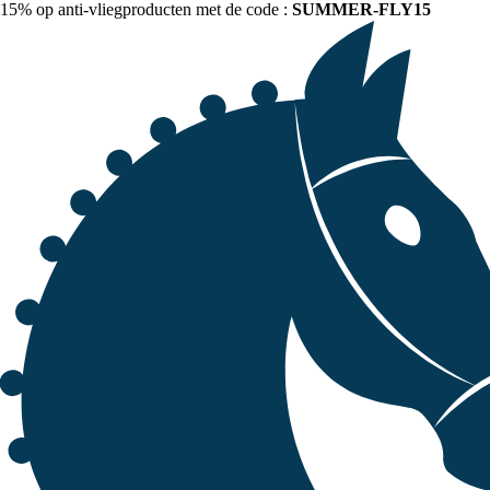
15% op anti-vliegproducten met de code :
SUMMER-FLY15