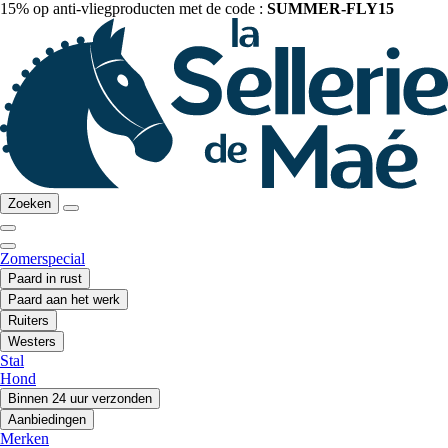
15% op anti-vliegproducten met de code :
SUMMER-FLY15
Zoeken
Zomerspecial
Paard in rust
Paard aan het werk
Ruiters
Westers
Stal
Hond
Binnen 24 uur verzonden
Aanbiedingen
Merken