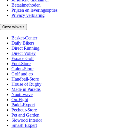
Betaalmethoden
Prijzen en leveringsopties
Privacy verklaring
Onze winkels
Basket-Center
Daily Bikers
Direct Running
Direct-Volley
Espace Golf
Foot-Store
Galop-Store
Golf and co
Handball-Store
House of Rugby
Made in Paradis
Nauti-wave
On-Fight
Padel-Expert
Pecheur-Store
Pet and Garden
Slowood Interior
Smash-Expert