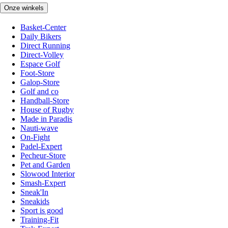
Onze winkels
Basket-Center
Daily Bikers
Direct Running
Direct-Volley
Espace Golf
Foot-Store
Galop-Store
Golf and co
Handball-Store
House of Rugby
Made in Paradis
Nauti-wave
On-Fight
Padel-Expert
Pecheur-Store
Pet and Garden
Slowood Interior
Smash-Expert
Sneak'In
Sneakids
Sport is good
Training-Fit