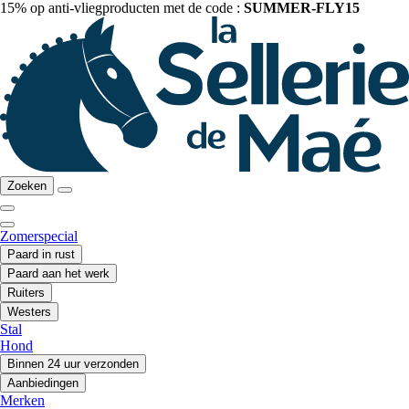
15% op anti-vliegproducten met de code :
SUMMER-FLY15
Zoeken
Zomerspecial
Paard in rust
Paard aan het werk
Ruiters
Westers
Stal
Hond
Binnen 24 uur verzonden
Aanbiedingen
Merken