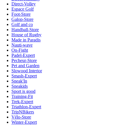
Direct-Volley
Espace Golf
Foot-Store
Galop-Store
Golf and co
Handball-Store
House of Rugby
Made in Paradis
Nauti-wave
On-Fight
Padel-Expert
Pecheur-Store
Pet and Garden
Slowood Interior
Smash-Expert
Sneak'In
Sneakids
Sport is good
Training-Fit
Trek-Expert
Triathlon-Expert
TripNBikers
Vélo-Store
Winter-Expert