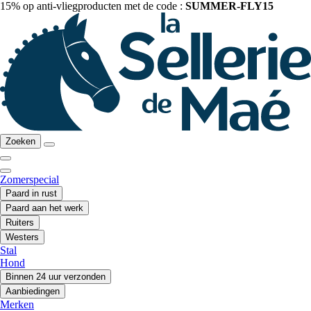
15% op anti-vliegproducten met de code :
SUMMER-FLY15
Zoeken
Zomerspecial
Paard in rust
Paard aan het werk
Ruiters
Westers
Stal
Hond
Binnen 24 uur verzonden
Aanbiedingen
Merken