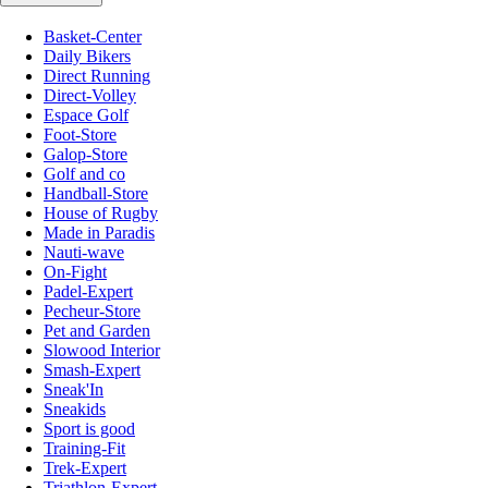
Basket-Center
Daily Bikers
Direct Running
Direct-Volley
Espace Golf
Foot-Store
Galop-Store
Golf and co
Handball-Store
House of Rugby
Made in Paradis
Nauti-wave
On-Fight
Padel-Expert
Pecheur-Store
Pet and Garden
Slowood Interior
Smash-Expert
Sneak'In
Sneakids
Sport is good
Training-Fit
Trek-Expert
Triathlon-Expert