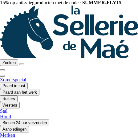
15% op anti-vliegproducten met de code :
SUMMER-FLY15
Zoeken
Zomerspecial
Paard in rust
Paard aan het werk
Ruiters
Westers
Stal
Hond
Binnen 24 uur verzonden
Aanbiedingen
Merken