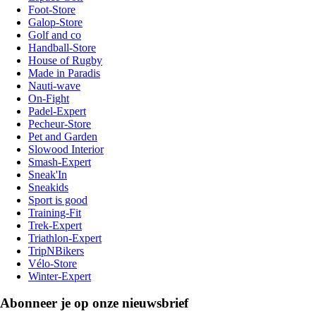
Foot-Store
Galop-Store
Golf and co
Handball-Store
House of Rugby
Made in Paradis
Nauti-wave
On-Fight
Padel-Expert
Pecheur-Store
Pet and Garden
Slowood Interior
Smash-Expert
Sneak'In
Sneakids
Sport is good
Training-Fit
Trek-Expert
Triathlon-Expert
TripNBikers
Vélo-Store
Winter-Expert
Abonneer je op onze nieuwsbrief