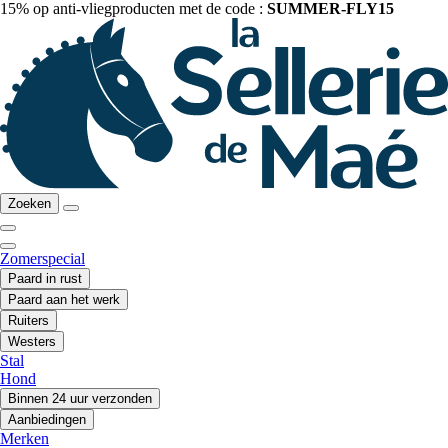
15% op anti-vliegproducten met de code :
SUMMER-FLY15
Zoeken
Zomerspecial
Paard in rust
Paard aan het werk
Ruiters
Westers
Stal
Hond
Binnen 24 uur verzonden
Aanbiedingen
Merken