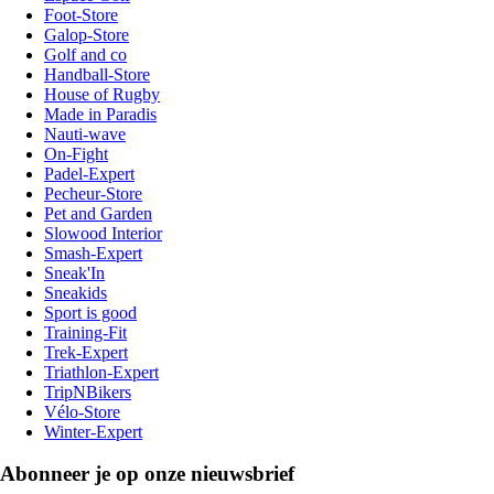
Foot-Store
Galop-Store
Golf and co
Handball-Store
House of Rugby
Made in Paradis
Nauti-wave
On-Fight
Padel-Expert
Pecheur-Store
Pet and Garden
Slowood Interior
Smash-Expert
Sneak'In
Sneakids
Sport is good
Training-Fit
Trek-Expert
Triathlon-Expert
TripNBikers
Vélo-Store
Winter-Expert
Abonneer je op onze nieuwsbrief