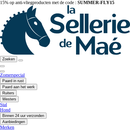
15% op anti-vliegproducten met de code :
SUMMER-FLY15
Zoeken
Zomerspecial
Paard in rust
Paard aan het werk
Ruiters
Westers
Stal
Hond
Binnen 24 uur verzonden
Aanbiedingen
Merken