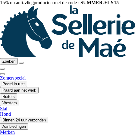
15% op anti-vliegproducten met de code :
SUMMER-FLY15
Zoeken
Zomerspecial
Paard in rust
Paard aan het werk
Ruiters
Westers
Stal
Hond
Binnen 24 uur verzonden
Aanbiedingen
Merken