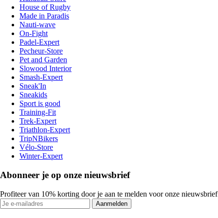
House of Rugby
Made in Paradis
Nauti-wave
On-Fight
Padel-Expert
Pecheur-Store
Pet and Garden
Slowood Interior
Smash-Expert
Sneak'In
Sneakids
Sport is good
Training-Fit
Trek-Expert
Triathlon-Expert
TripNBikers
Vélo-Store
Winter-Expert
Abonneer je op onze nieuwsbrief
Profiteer van 10% korting door je aan te melden voor onze nieuwsbrief
Aanmelden