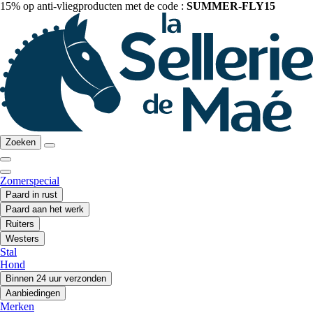
15% op anti-vliegproducten met de code :
SUMMER-FLY15
Zoeken
Zomerspecial
Paard in rust
Paard aan het werk
Ruiters
Westers
Stal
Hond
Binnen 24 uur verzonden
Aanbiedingen
Merken