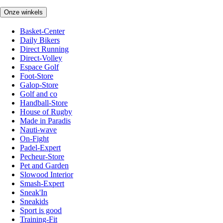
Onze winkels
Basket-Center
Daily Bikers
Direct Running
Direct-Volley
Espace Golf
Foot-Store
Galop-Store
Golf and co
Handball-Store
House of Rugby
Made in Paradis
Nauti-wave
On-Fight
Padel-Expert
Pecheur-Store
Pet and Garden
Slowood Interior
Smash-Expert
Sneak'In
Sneakids
Sport is good
Training-Fit