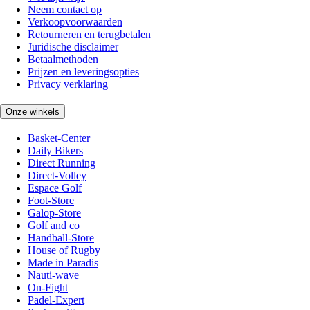
Neem contact op
Verkoopvoorwaarden
Retourneren en terugbetalen
Juridische disclaimer
Betaalmethoden
Prijzen en leveringsopties
Privacy verklaring
Onze winkels
Basket-Center
Daily Bikers
Direct Running
Direct-Volley
Espace Golf
Foot-Store
Galop-Store
Golf and co
Handball-Store
House of Rugby
Made in Paradis
Nauti-wave
On-Fight
Padel-Expert