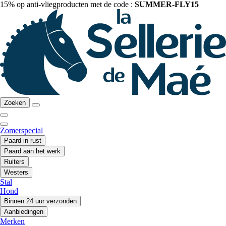
15% op anti-vliegproducten met de code :
SUMMER-FLY15
Zoeken
Zomerspecial
Paard in rust
Paard aan het werk
Ruiters
Westers
Stal
Hond
Binnen 24 uur verzonden
Aanbiedingen
Merken