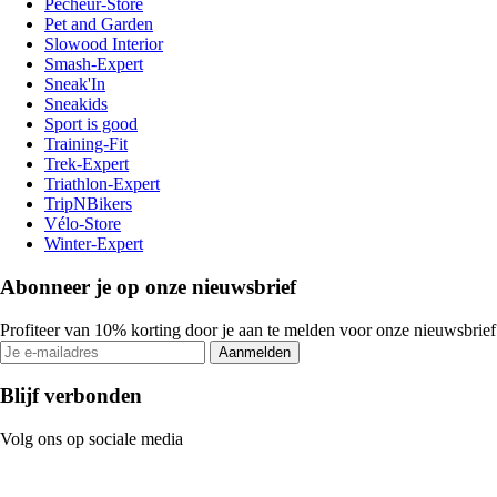
Pecheur-Store
Pet and Garden
Slowood Interior
Smash-Expert
Sneak'In
Sneakids
Sport is good
Training-Fit
Trek-Expert
Triathlon-Expert
TripNBikers
Vélo-Store
Winter-Expert
Abonneer je op onze nieuwsbrief
Profiteer van 10% korting door je aan te melden voor onze nieuwsbrief
Aanmelden
Blijf verbonden
Volg ons op sociale media