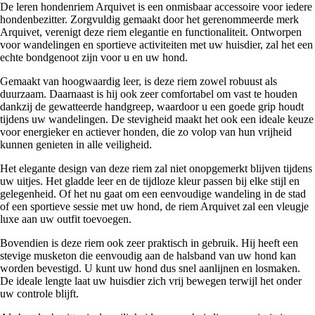
De leren hondenriem Arquivet is een onmisbaar accessoire voor iedere
hondenbezitter. Zorgvuldig gemaakt door het gerenommeerde merk
Arquivet, verenigt deze riem elegantie en functionaliteit. Ontworpen
voor wandelingen en sportieve activiteiten met uw huisdier, zal het een
echte bondgenoot zijn voor u en uw hond.
Gemaakt van hoogwaardig leer, is deze riem zowel robuust als
duurzaam. Daarnaast is hij ook zeer comfortabel om vast te houden
dankzij de gewatteerde handgreep, waardoor u een goede grip houdt
tijdens uw wandelingen. De stevigheid maakt het ook een ideale keuze
voor energieker en actiever honden, die zo volop van hun vrijheid
kunnen genieten in alle veiligheid.
Het elegante design van deze riem zal niet onopgemerkt blijven tijdens
uw uitjes. Het gladde leer en de tijdloze kleur passen bij elke stijl en
gelegenheid. Of het nu gaat om een eenvoudige wandeling in de stad
of een sportieve sessie met uw hond, de riem Arquivet zal een vleugje
luxe aan uw outfit toevoegen.
Bovendien is deze riem ook zeer praktisch in gebruik. Hij heeft een
stevige musketon die eenvoudig aan de halsband van uw hond kan
worden bevestigd. U kunt uw hond dus snel aanlijnen en losmaken.
De ideale lengte laat uw huisdier zich vrij bewegen terwijl het onder
uw controle blijft.