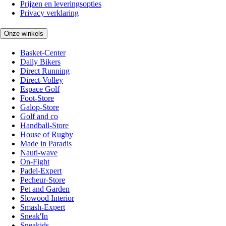
Prijzen en leveringsopties
Privacy verklaring
Onze winkels
Basket-Center
Daily Bikers
Direct Running
Direct-Volley
Espace Golf
Foot-Store
Galop-Store
Golf and co
Handball-Store
House of Rugby
Made in Paradis
Nauti-wave
On-Fight
Padel-Expert
Pecheur-Store
Pet and Garden
Slowood Interior
Smash-Expert
Sneak'In
Sneakids