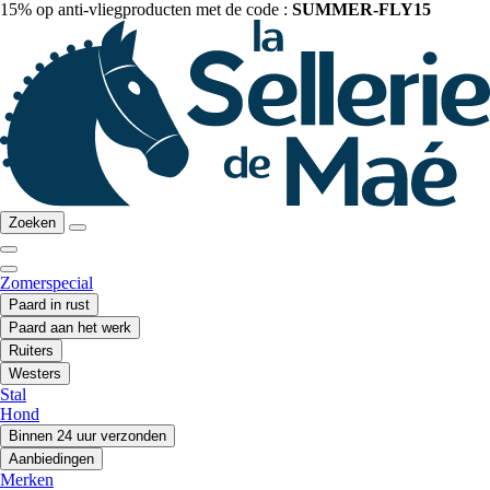
15% op anti-vliegproducten met de code :
SUMMER-FLY15
Zoeken
Zomerspecial
Paard in rust
Paard aan het werk
Ruiters
Westers
Stal
Hond
Binnen 24 uur verzonden
Aanbiedingen
Merken