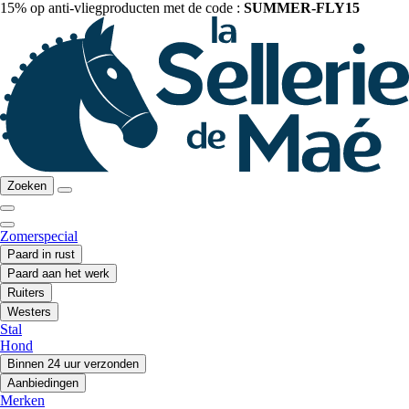
15% op anti-vliegproducten met de code :
SUMMER-FLY15
Zoeken
Zomerspecial
Paard in rust
Paard aan het werk
Ruiters
Westers
Stal
Hond
Binnen 24 uur verzonden
Aanbiedingen
Merken