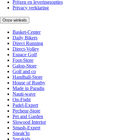
Prijzen en leveringsopties
Privacy verklaring
Onze winkels
Basket-Center
Daily Bikers
Direct Running
Direct-Volley
Espace Golf
Foot-Store
Galop-Store
Golf and co
Handball-Store
House of Rugby
Made in Paradis
Nauti-wave
On-Fight
Padel-Expert
Pecheur-Store
Pet and Garden
Slowood Interior
Smash-Expert
Sneak'In
Sneakids