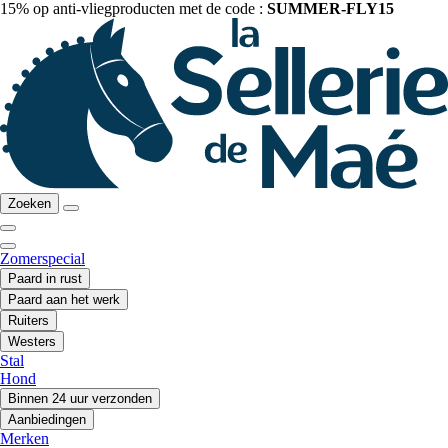
15% op anti-vliegproducten met de code :
SUMMER-FLY15
Zoeken
Zomerspecial
Paard in rust
Paard aan het werk
Ruiters
Westers
Stal
Hond
Binnen 24 uur verzonden
Aanbiedingen
Merken