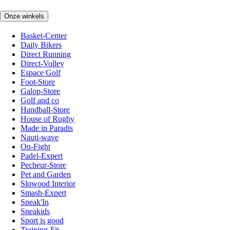
Onze winkels
Basket-Center
Daily Bikers
Direct Running
Direct-Volley
Espace Golf
Foot-Store
Galop-Store
Golf and co
Handball-Store
House of Rugby
Made in Paradis
Nauti-wave
On-Fight
Padel-Expert
Pecheur-Store
Pet and Garden
Slowood Interior
Smash-Expert
Sneak'In
Sneakids
Sport is good
Training-Fit