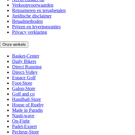
Verkoopvoorwaarden
Retourneren en terugbetalen
Juridische disclaimer
Betaalmethoden
Prijzen en leveringsopties
Privacy verklaring
Onze winkels
Basket-Center
Daily Bikers
Direct Running
Direct-Volley
Espace Golf
Foot-Store
Galop-Store
Golf and co
Handball-Store
House of Rugby
Made in Paradis
Nauti-wave
On-Fight
Padel-Expert
Pecheur-Store