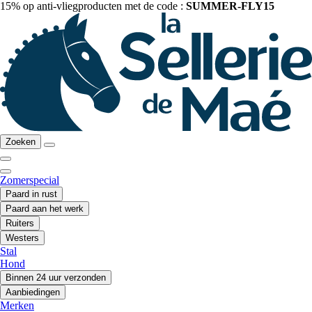
15% op anti-vliegproducten met de code :
SUMMER-FLY15
Zoeken
Zomerspecial
Paard in rust
Paard aan het werk
Ruiters
Westers
Stal
Hond
Binnen 24 uur verzonden
Aanbiedingen
Merken