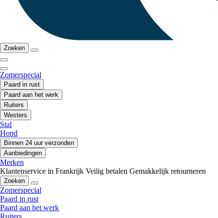
Zoeken
Zomerspecial
Paard in rust
Paard aan het werk
Ruiters
Westers
Stal
Hond
Binnen 24 uur verzonden
Aanbiedingen
Merken
Klantenservice in Frankrijk
Veilig betalen
Gemakkelijk retourneren
Zoeken
Zomerspecial
Paard in rust
Paard aan het werk
Ruiters