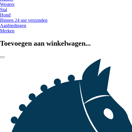
Westers
Stal
Hond
Binnen 24 uur verzonden
Aanbiedingen
Merken
Toevoegen aan winkelwagen...