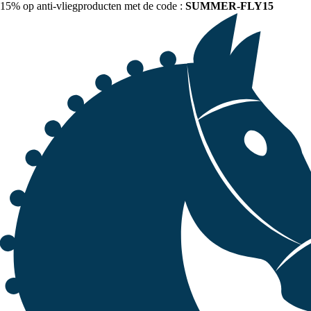
15% op anti-vliegproducten met de code :
SUMMER-FLY15