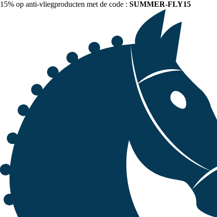
15% op anti-vliegproducten met de code :
SUMMER-FLY15