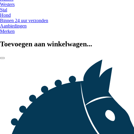
Westers
Stal
Hond
Binnen 24 uur verzonden
Aanbiedingen
Merken
Toevoegen aan winkelwagen...