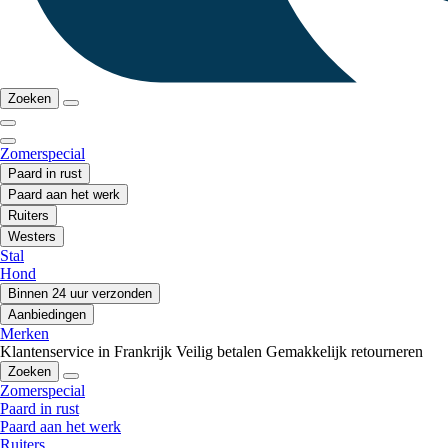
Zoeken
Zomerspecial
Paard in rust
Paard aan het werk
Ruiters
Westers
Stal
Hond
Binnen 24 uur verzonden
Aanbiedingen
Merken
Klantenservice in Frankrijk
Veilig betalen
Gemakkelijk retourneren
Zoeken
Zomerspecial
Paard in rust
Paard aan het werk
Ruiters