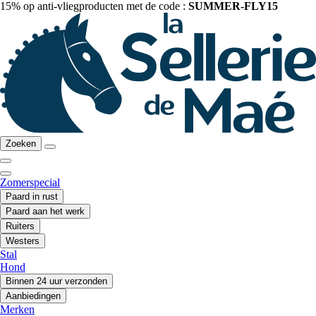
15% op anti-vliegproducten met de code :
SUMMER-FLY15
Zoeken
Zomerspecial
Paard in rust
Paard aan het werk
Ruiters
Westers
Stal
Hond
Binnen 24 uur verzonden
Aanbiedingen
Merken