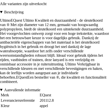
Alle varianten zijn uitverkocht
Beschrijving
UltimoEQuest Ultimo Kwaliteit en duurzaamheid - de sleutelkoord
van ® Met zijn diameter van 12 mm, gemaakt van hoogwaardig
polypropyleen, biedt de sleutelkoord een uitstekende duurzaamheid.
Het voorgevlochten ontwerp zorgt voor een hoge treksterkte, waardoor
het een betrouwbare keuze is voor dagelijks gebruik. Dankzij de
antibacteriële eigenschappen van het materiaal is het sleutelkoord
hygiënisch in het gebruik en droogt het snel dankzij de lage
waterabsorptie, waardoor het zelfs onder verschillende
weersomstandigheden robuust blijft. Ideaal voor gebruik tijdens het
rijden, vastbinden of trainen, deze lanyard is een veelzijdig en
onmisbaar accessoire in je ruiteruitrusting. Ultimo Verkrijgbaar in
verschillende kleuren en met verschillende bevestigingen en haken,
kan de leeflijn worden aangepast aan je individuele
behoeften.EQuestEen bestseller van ®, die kwaliteit en functionaliteit
combineert.
Aanvullende informatie
Merk
EQuest
Leveranciersreferentie
201112.8
Kleur
appel