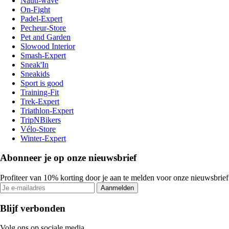
Nauti-wave
On-Fight
Padel-Expert
Pecheur-Store
Pet and Garden
Slowood Interior
Smash-Expert
Sneak'In
Sneakids
Sport is good
Training-Fit
Trek-Expert
Triathlon-Expert
TripNBikers
Vélo-Store
Winter-Expert
Abonneer je op onze nieuwsbrief
Profiteer van 10% korting door je aan te melden voor onze nieuwsbrief
Aanmelden
Blijf verbonden
Volg ons op sociale media