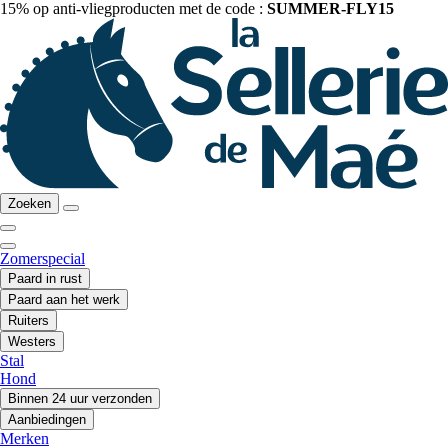
15% op anti-vliegproducten met de code :
SUMMER-FLY15
Zoeken
Zomerspecial
Paard in rust
Paard aan het werk
Ruiters
Westers
Stal
Hond
Binnen 24 uur verzonden
Aanbiedingen
Merken