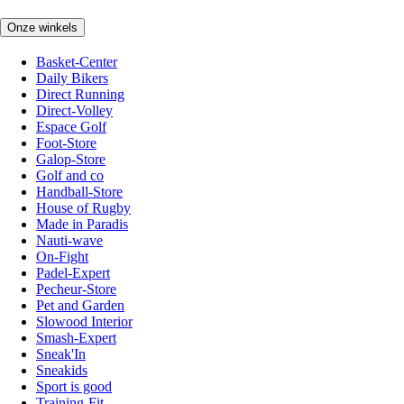
Onze winkels
Basket-Center
Daily Bikers
Direct Running
Direct-Volley
Espace Golf
Foot-Store
Galop-Store
Golf and co
Handball-Store
House of Rugby
Made in Paradis
Nauti-wave
On-Fight
Padel-Expert
Pecheur-Store
Pet and Garden
Slowood Interior
Smash-Expert
Sneak'In
Sneakids
Sport is good
Training-Fit