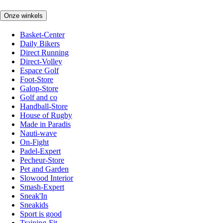
Onze winkels
Basket-Center
Daily Bikers
Direct Running
Direct-Volley
Espace Golf
Foot-Store
Galop-Store
Golf and co
Handball-Store
House of Rugby
Made in Paradis
Nauti-wave
On-Fight
Padel-Expert
Pecheur-Store
Pet and Garden
Slowood Interior
Smash-Expert
Sneak'In
Sneakids
Sport is good
Training-Fit