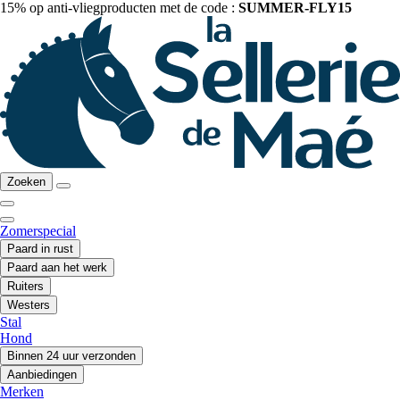
15% op anti-vliegproducten met de code :
SUMMER-FLY15
Zoeken
Zomerspecial
Paard in rust
Paard aan het werk
Ruiters
Westers
Stal
Hond
Binnen 24 uur verzonden
Aanbiedingen
Merken