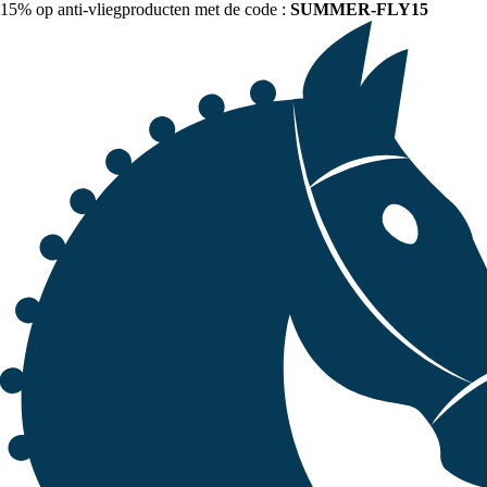
15% op anti-vliegproducten met de code :
SUMMER-FLY15