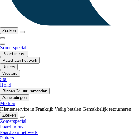
Zoeken
Zomerspecial
Paard in rust
Paard aan het werk
Ruiters
Westers
Stal
Hond
Binnen 24 uur verzonden
Aanbiedingen
Merken
Klantenservice in Frankrijk
Veilig betalen
Gemakkelijk retourneren
Zoeken
Zomerspecial
Paard in rust
Paard aan het werk
Ruiters