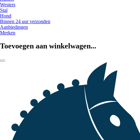
Westers
Stal
Hond
Binnen 24 uur verzonden
Aanbiedingen
Merken
Toevoegen aan winkelwagen...