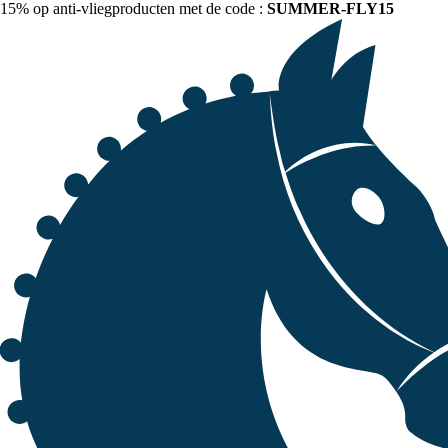
15% op anti-vliegproducten met de code :
SUMMER-FLY15