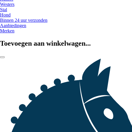
Westers
Stal
Hond
Binnen 24 uur verzonden
Aanbiedingen
Merken
Toevoegen aan winkelwagen...