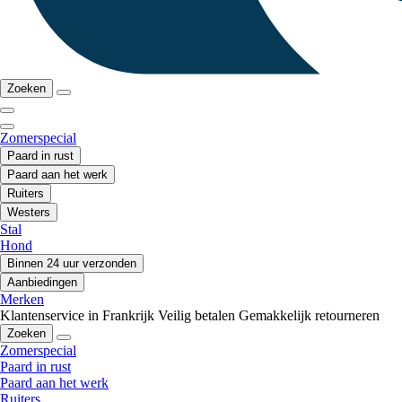
Zoeken
Zomerspecial
Paard in rust
Paard aan het werk
Ruiters
Westers
Stal
Hond
Binnen 24 uur verzonden
Aanbiedingen
Merken
Klantenservice in Frankrijk
Veilig betalen
Gemakkelijk retourneren
Zoeken
Zomerspecial
Paard in rust
Paard aan het werk
Ruiters