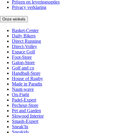
Prijzen en leveringsopties
Privacy verklaring
Onze winkels
Basket-Center
Daily Bikers
Direct Running
Direct-Volley
Espace Golf
Foot-Store
Galop-Store
Golf and co
Handball-Store
House of Rugby
Made in Paradis
Nauti-wave
On-Fight
Padel-Expert
Pecheur-Store
Pet and Garden
Slowood Interior
Smash-Expert
Sneak'In
Sneakids