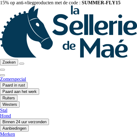
15% op anti-vliegproducten met de code :
SUMMER-FLY15
Zoeken
Zomerspecial
Paard in rust
Paard aan het werk
Ruiters
Westers
Stal
Hond
Binnen 24 uur verzonden
Aanbiedingen
Merken