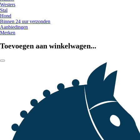
Westers
Stal
Hond
Binnen 24 uur verzonden
Aanbiedingen
Merken
Toevoegen aan winkelwagen...