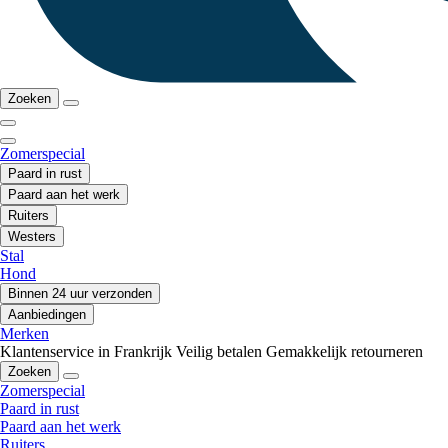
Zoeken
Zomerspecial
Paard in rust
Paard aan het werk
Ruiters
Westers
Stal
Hond
Binnen 24 uur verzonden
Aanbiedingen
Merken
Klantenservice in Frankrijk
Veilig betalen
Gemakkelijk retourneren
Zoeken
Zomerspecial
Paard in rust
Paard aan het werk
Ruiters