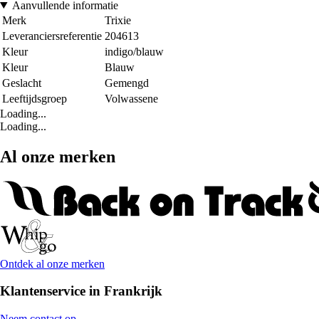
Aanvullende informatie
Merk
Trixie
Leveranciersreferentie
204613
Kleur
indigo/blauw
Kleur
Blauw
Geslacht
Gemengd
Leeftijdsgroep
Volwassene
Loading...
Loading...
Al onze merken
Ontdek al onze merken
Klantenservice in Frankrijk
Neem contact op