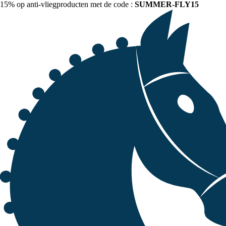
15% op anti-vliegproducten met de code :
SUMMER-FLY15