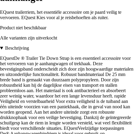
EQuest trailerriem, het essentiële accessoire om je paard veilig te
vervoeren. EQuest Kies voor al je reisbehoeften als ruiter.
Product niet beschikbaar
Alle varianten zijn uitverkocht
Beschrijving
EQuestDe ® Trailer Tie Down Strap is een essentieel accessoire voor
het vervoeren van je aanhangwagen of trekhaak. Deze
bevestigingsband onderscheidt zich door zijn hoogwaardige materialen
en uitzonderlijke functionaliteit. Robuust bandmateriaal De 25 mm
brede band is gemaakt van duurzaam polypropyleen. Door zijn
robuustheid kan hij de dagelijkse eisen van transport en stallen
probleemloos aan. Het materiaal is ook antibacterieel en absorbeert
zeer weinig water, waardoor het een lange levensduur heeft. rapide
Veiligheid en verstelbaarheid Voor extra veiligheid is de tuiband aan
één uiteinde voorzien van een paniekhaak, die in geval van nood kan
worden geopend. Aan het andere uiteinde zorgt een robuuste
drukknophaak voor een veilige bevestiging. Dankzij de geïntegreerde
schuifgesp kan de riem in lengte worden versteld, wat veel flexibiliteit
biedt voor verschillende situaties. EQuestVeelzijdige toepassingen
De® Aanhangwagenbindriem is ideaal voor gebruik op