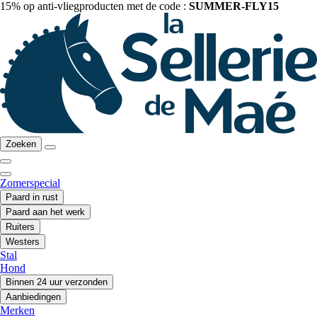
15% op anti-vliegproducten met de code :
SUMMER-FLY15
Zoeken
Zomerspecial
Paard in rust
Paard aan het werk
Ruiters
Westers
Stal
Hond
Binnen 24 uur verzonden
Aanbiedingen
Merken