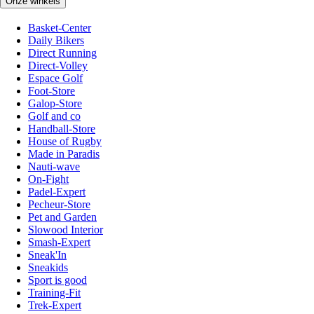
Onze winkels
Basket-Center
Daily Bikers
Direct Running
Direct-Volley
Espace Golf
Foot-Store
Galop-Store
Golf and co
Handball-Store
House of Rugby
Made in Paradis
Nauti-wave
On-Fight
Padel-Expert
Pecheur-Store
Pet and Garden
Slowood Interior
Smash-Expert
Sneak'In
Sneakids
Sport is good
Training-Fit
Trek-Expert