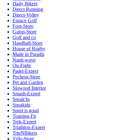
Daily Bikers
Direct Running
Direct-Volley
Espace Golf
Foot-Store
Galop-Store
Golf and co
Handball-Store
House of Rugby
Made in Paradis
Nauti-wave
On-Fight
Padel-Expert
Pecheur-Store
Pet and Garden
Slowood Interior
Smash-Expert
Sneak'In
Sneakids
Sport is good
Training-Fit
Trek-Expert
Triathlon-Expert
TripNBikers
Vélo-Store