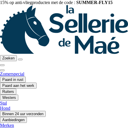
15% op anti-vliegproducten met de code :
SUMMER-FLY15
Zoeken
Zomerspecial
Paard in rust
Paard aan het werk
Ruiters
Westers
Stal
Hond
Binnen 24 uur verzonden
Aanbiedingen
Merken