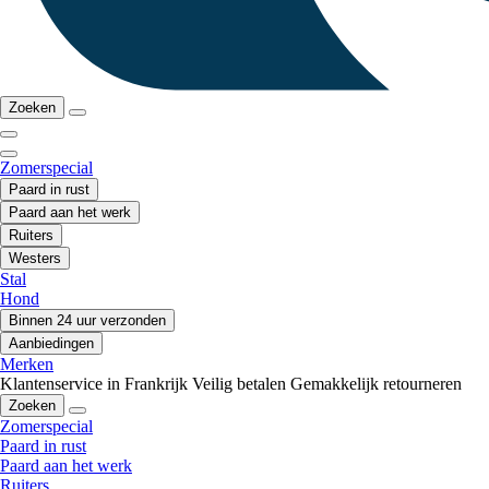
Zoeken
Zomerspecial
Paard in rust
Paard aan het werk
Ruiters
Westers
Stal
Hond
Binnen 24 uur verzonden
Aanbiedingen
Merken
Klantenservice in Frankrijk
Veilig betalen
Gemakkelijk retourneren
Zoeken
Zomerspecial
Paard in rust
Paard aan het werk
Ruiters