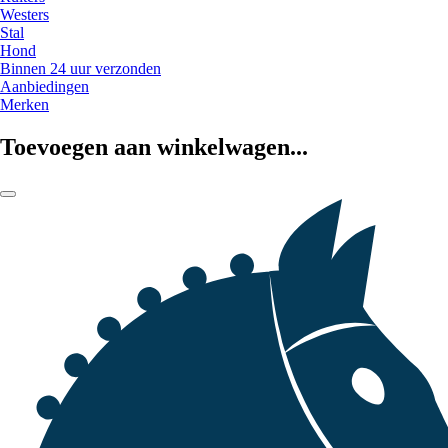
Westers
Stal
Hond
Binnen 24 uur verzonden
Aanbiedingen
Merken
Toevoegen aan winkelwagen...