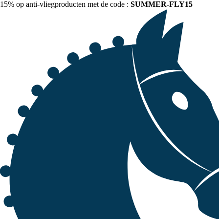
15% op anti-vliegproducten met de code :
SUMMER-FLY15