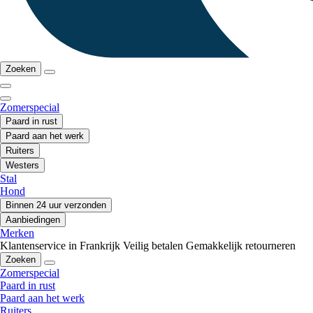
Zoeken
Zomerspecial
Paard in rust
Paard aan het werk
Ruiters
Westers
Stal
Hond
Binnen 24 uur verzonden
Aanbiedingen
Merken
Klantenservice in Frankrijk
Veilig betalen
Gemakkelijk retourneren
Zoeken
Zomerspecial
Paard in rust
Paard aan het werk
Ruiters