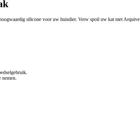
ak
hoogwaardig silicone voor uw huisdier. Verw spoil uw kat met Arquive
oedselgebruik.
e nemen.