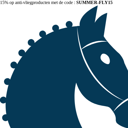
15% op anti-vliegproducten met de code :
SUMMER-FLY15