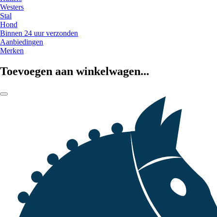
Westers
Stal
Hond
Binnen 24 uur verzonden
Aanbiedingen
Merken
Toevoegen aan winkelwagen...