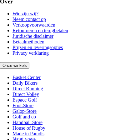
Over
Wie zijn wij?
Neem contact op
Verkoopvoorwaarden
Retourneren en terugbetalen
Juridische disclaimer
Betaalmethoden
Prijzen en leveringsopties
Privacy verklaring
Onze winkels
Basket-Center
Daily Bikers
Direct Running
Direct-Volley
Espace Golf
Foot-Store
Galop-Store
Golf and co
Handball-Store
House of Rugby
Made in Paradis
Nauti-wave