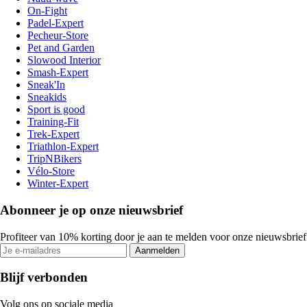
On-Fight
Padel-Expert
Pecheur-Store
Pet and Garden
Slowood Interior
Smash-Expert
Sneak'In
Sneakids
Sport is good
Training-Fit
Trek-Expert
Triathlon-Expert
TripNBikers
Vélo-Store
Winter-Expert
Abonneer je op onze nieuwsbrief
Profiteer van 10% korting door je aan te melden voor onze nieuwsbrief
Aanmelden
Blijf verbonden
Volg ons op sociale media