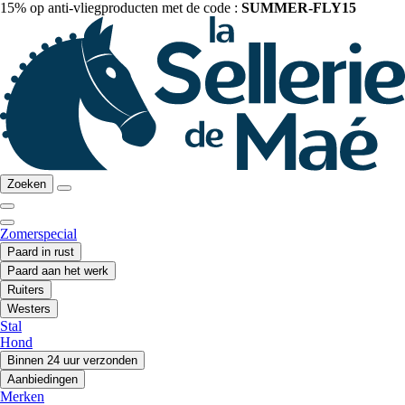
15% op anti-vliegproducten met de code :
SUMMER-FLY15
Zoeken
Zomerspecial
Paard in rust
Paard aan het werk
Ruiters
Westers
Stal
Hond
Binnen 24 uur verzonden
Aanbiedingen
Merken