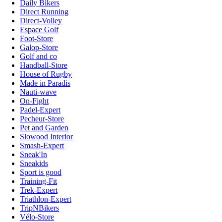
Daily Bikers
Direct Running
Direct-Volley
Espace Golf
Foot-Store
Galop-Store
Golf and co
Handball-Store
House of Rugby
Made in Paradis
Nauti-wave
On-Fight
Padel-Expert
Pecheur-Store
Pet and Garden
Slowood Interior
Smash-Expert
Sneak'In
Sneakids
Sport is good
Training-Fit
Trek-Expert
Triathlon-Expert
TripNBikers
Vélo-Store