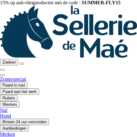
15% op anti-vliegproducten met de code :
SUMMER-FLY15
Zoeken
Zomerspecial
Paard in rust
Paard aan het werk
Ruiters
Westers
Stal
Hond
Binnen 24 uur verzonden
Aanbiedingen
Merken