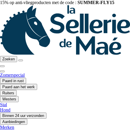
15% op anti-vliegproducten met de code :
SUMMER-FLY15
Zoeken
Zomerspecial
Paard in rust
Paard aan het werk
Ruiters
Westers
Stal
Hond
Binnen 24 uur verzonden
Aanbiedingen
Merken