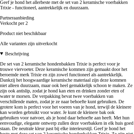
Geef je hond het allerbeste met de set van 2 keramische voerbakken
Trixie - functioneel, aantrekkelijk en duurzaam.
Partneraanbieding
Verkocht per 2
Product niet beschikbaar
Alle varianten zijn uitverkocht
Beschrijving
De set van 2 keramische hondenbakken Trixie is perfect voor je
trouwe viervoeter. Deze keramische kommen zijn gemaakt door het
beroemde merk Trixie en zijn zowel functioneel als aantrekkelijk.
Dankzij het hoogwaardige keramische materiaal zijn deze kommen
niet alleen duurzaam, maar ook heel gemakkelijk schoon te maken. Ze
zijn ook antislip, zodat je hond kan eten en drinken zonder eten of
water te morsen. De verpakking bevat twee voerbakken van
verschillende maten, zodat je ze naar behoefte kunt gebruiken. De
grotere kom is perfect voor het voeren van je hond, terwijl de kleinere
kan worden gebruikt voor water. Je kunt de kleinere bak ook
gebruiken voor natvoer, als je hond daar behoefte aan heeft. Met hun
eenvoudige, elegante ontwerp zullen deze voerbakken in elk huis goed
staan. De neutrale kleur past bij elke interieurstijl. Geef je hond het
beste met deze set van 2 keramische hondenbakken Trixie. Ze zijn niet