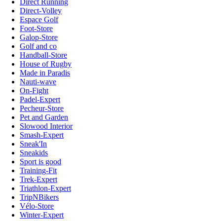
Direct Running
Direct-Volley
Espace Golf
Foot-Store
Galop-Store
Golf and co
Handball-Store
House of Rugby
Made in Paradis
Nauti-wave
On-Fight
Padel-Expert
Pecheur-Store
Pet and Garden
Slowood Interior
Smash-Expert
Sneak'In
Sneakids
Sport is good
Training-Fit
Trek-Expert
Triathlon-Expert
TripNBikers
Vélo-Store
Winter-Expert