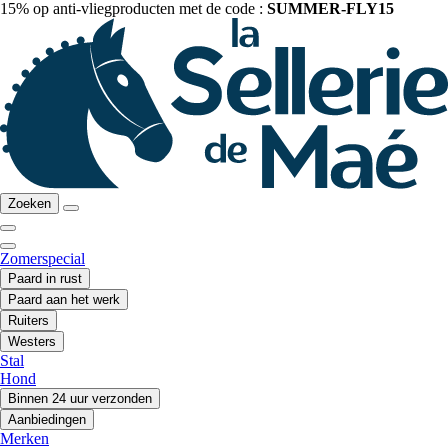
15% op anti-vliegproducten met de code :
SUMMER-FLY15
Zoeken
Zomerspecial
Paard in rust
Paard aan het werk
Ruiters
Westers
Stal
Hond
Binnen 24 uur verzonden
Aanbiedingen
Merken