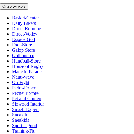
Onze winkels
Basket-Center
Daily Bikers
Direct Running
Direct-Volley
Espace Golf
Foot-Store
Galop-Store
Golf and co
Handball-Store
House of Rugby
Made in Paradis
Nauti-wave
On-Fight
Padel-Expert
Pecheur-Store
Pet and Garden
Slowood Interior
Smash-Expert
Sneak'In
Sneakids
Sport is good
Training-Fit