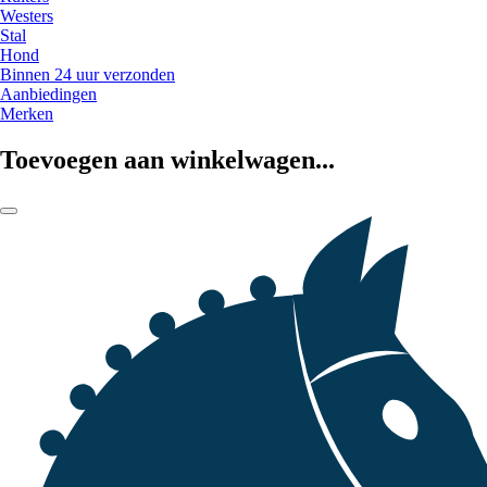
Westers
Stal
Hond
Binnen 24 uur verzonden
Aanbiedingen
Merken
Toevoegen aan winkelwagen...