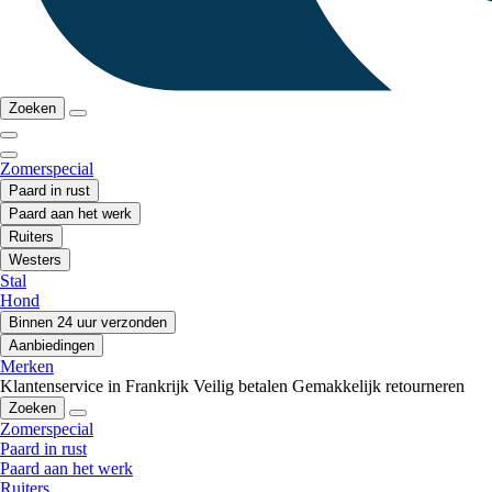
Zoeken
Zomerspecial
Paard in rust
Paard aan het werk
Ruiters
Westers
Stal
Hond
Binnen 24 uur verzonden
Aanbiedingen
Merken
Klantenservice in Frankrijk
Veilig betalen
Gemakkelijk retourneren
Zoeken
Zomerspecial
Paard in rust
Paard aan het werk
Ruiters