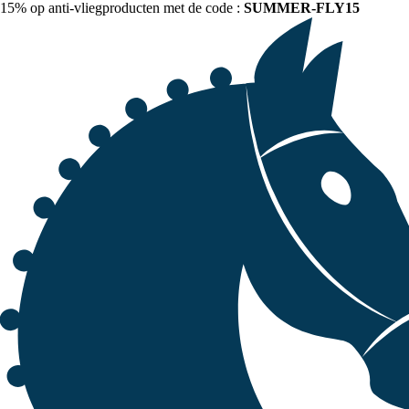
15% op anti-vliegproducten met de code :
SUMMER-FLY15