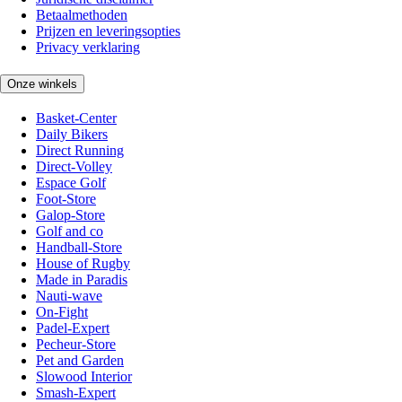
Betaalmethoden
Prijzen en leveringsopties
Privacy verklaring
Onze winkels
Basket-Center
Daily Bikers
Direct Running
Direct-Volley
Espace Golf
Foot-Store
Galop-Store
Golf and co
Handball-Store
House of Rugby
Made in Paradis
Nauti-wave
On-Fight
Padel-Expert
Pecheur-Store
Pet and Garden
Slowood Interior
Smash-Expert