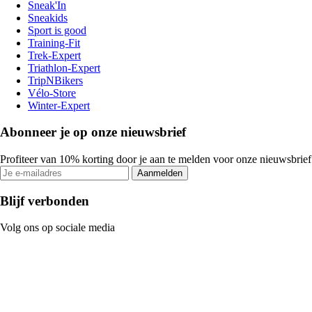
Sneak'In
Sneakids
Sport is good
Training-Fit
Trek-Expert
Triathlon-Expert
TripNBikers
Vélo-Store
Winter-Expert
Abonneer je op onze nieuwsbrief
Profiteer van 10% korting door je aan te melden voor onze nieuwsbrief
Aanmelden
Blijf verbonden
Volg ons op sociale media