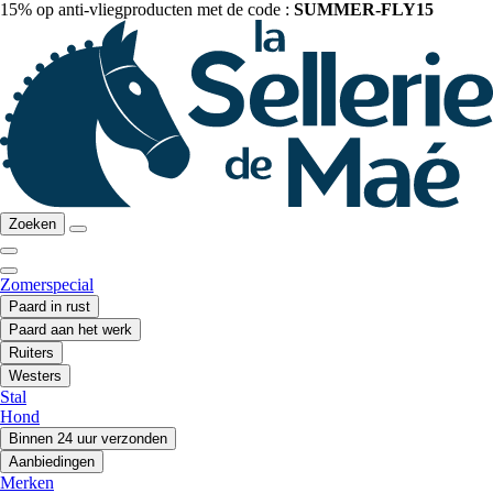
15% op anti-vliegproducten met de code :
SUMMER-FLY15
Zoeken
Zomerspecial
Paard in rust
Paard aan het werk
Ruiters
Westers
Stal
Hond
Binnen 24 uur verzonden
Aanbiedingen
Merken