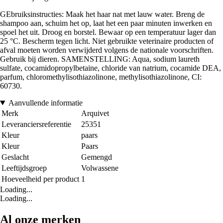
GEbruiksinstructies: Maak het haar nat met lauw water. Breng de
shampoo aan, schuim het op, laat het een paar minuten inwerken en
spoel het uit. Droog en borstel. Bewaar op een temperatuur lager dan
25 °C. Bescherm tegen licht. Niet gebruikte veterinaire producten of
afval moeten worden verwijderd volgens de nationale voorschriften.
Gebruik bij dieren. SAMENSTELLING: Aqua, sodium laureth
sulfate, cocamidopropylbetaine, chloride van natrium, cocamide DEA,
parfum, chloromethylisothiazolinone, methylisothiazolinone, CI:
60730.
Aanvullende informatie
Merk
Arquivet
Leveranciersreferentie
25351
Kleur
paars
Kleur
Paars
Geslacht
Gemengd
Leeftijdsgroep
Volwassene
Hoeveelheid per product
1
Loading...
Loading...
Al onze merken