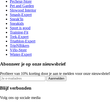
Pecheur-Store
Pet and Garden
Slowood Interior
Smash-Expert
Sneak'In
Sneakids
Sport is good
Training-Fit
Trek-Expert
Triathlon-Expert
TripNBikers
Vélo-Store
Winter-Expert
Abonneer je op onze nieuwsbrief
Profiteer van 10% korting door je aan te melden voor onze nieuwsbrief
Aanmelden
Blijf verbonden
Volg ons op sociale media