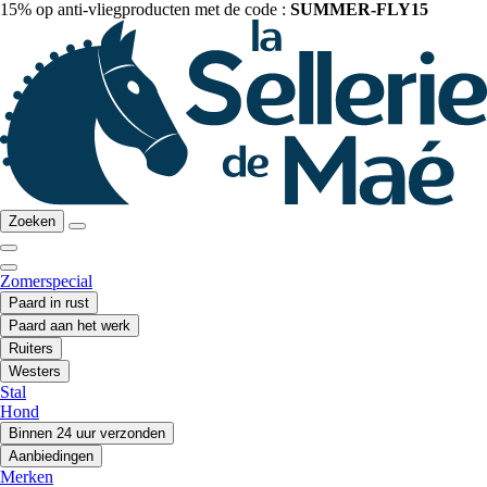
15% op anti-vliegproducten met de code :
SUMMER-FLY15
Zoeken
Zomerspecial
Paard in rust
Paard aan het werk
Ruiters
Westers
Stal
Hond
Binnen 24 uur verzonden
Aanbiedingen
Merken