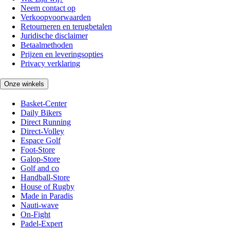
Neem contact op
Verkoopvoorwaarden
Retourneren en terugbetalen
Juridische disclaimer
Betaalmethoden
Prijzen en leveringsopties
Privacy verklaring
Onze winkels
Basket-Center
Daily Bikers
Direct Running
Direct-Volley
Espace Golf
Foot-Store
Galop-Store
Golf and co
Handball-Store
House of Rugby
Made in Paradis
Nauti-wave
On-Fight
Padel-Expert