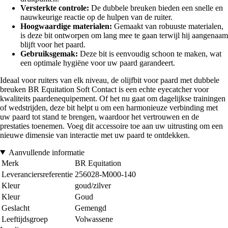
Versterkte controle:
De dubbele breuken bieden een snelle en
nauwkeurige reactie op de hulpen van de ruiter.
Hoogwaardige materialen:
Gemaakt van robuuste materialen,
is deze bit ontworpen om lang mee te gaan terwijl hij aangenaam
blijft voor het paard.
Gebruiksgemak:
Deze bit is eenvoudig schoon te maken, wat
een optimale hygiëne voor uw paard garandeert.
Ideaal voor ruiters van elk niveau, de olijfbit voor paard met dubbele
breuken BR Equitation Soft Contact is een echte eyecatcher voor
kwaliteits paardenequipement. Of het nu gaat om dagelijkse trainingen
of wedstrijden, deze bit helpt u om een harmonieuze verbinding met
uw paard tot stand te brengen, waardoor het vertrouwen en de
prestaties toenemen. Voeg dit accessoire toe aan uw uitrusting om een
nieuwe dimensie van interactie met uw paard te ontdekken.
Aanvullende informatie
Merk
BR Equitation
Leveranciersreferentie
256028-M000-140
Kleur
goud/zilver
Kleur
Goud
Geslacht
Gemengd
Leeftijdsgroep
Volwassene