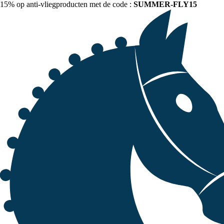
15% op anti-vliegproducten met de code :
SUMMER-FLY15