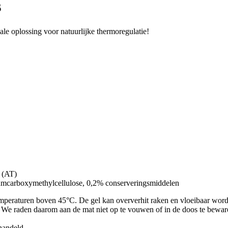
s
eale oplossing voor natuurlijke thermoregulatie!
8 (AT)
umcarboxymethylcellulose, 0,2% conserveringsmiddelen
temperaturen boven 45°C. De gel kan oververhit raken en vloeibaar word
e raden daarom aan de mat niet op te vouwen of in de doos te bewaren
handeld.