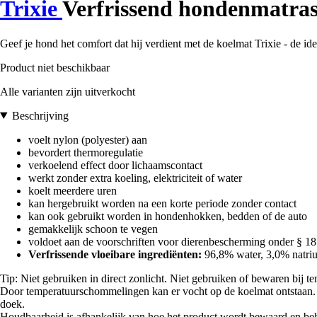
Trixie
Verfrissend hondenmatra
Geef je hond het comfort dat hij verdient met de koelmat Trixie - de id
Product niet beschikbaar
Alle varianten zijn uitverkocht
Beschrijving
voelt nylon (polyester) aan
bevordert thermoregulatie
verkoelend effect door lichaamscontact
werkt zonder extra koeling, elektriciteit of water
koelt meerdere uren
kan hergebruikt worden na een korte periode zonder contact
kan ook gebruikt worden in hondenhokken, bedden of de auto
gemakkelijk schoon te vegen
voldoet aan de voorschriften voor dierenbescherming onder § 1
Verfrissende vloeibare ingrediënten:
96,8% water, 3,0% natri
Tip: Niet gebruiken in direct zonlicht. Niet gebruiken of bewaren bij 
Door temperatuurschommelingen kan er vocht op de koelmat ontstaan. W
doek.
Houdbaarheid is afhankelijk van hoe het product wordt bewaard en be