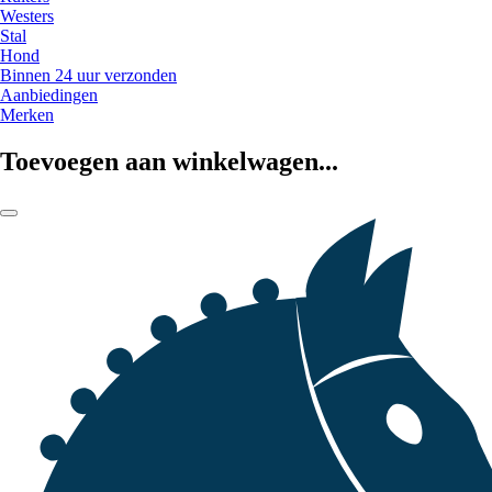
Westers
Stal
Hond
Binnen 24 uur verzonden
Aanbiedingen
Merken
Toevoegen aan winkelwagen...