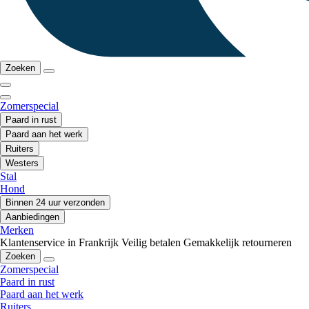
Zoeken
Zomerspecial
Paard in rust
Paard aan het werk
Ruiters
Westers
Stal
Hond
Binnen 24 uur verzonden
Aanbiedingen
Merken
Klantenservice in Frankrijk
Veilig betalen
Gemakkelijk retourneren
Zoeken
Zomerspecial
Paard in rust
Paard aan het werk
Ruiters