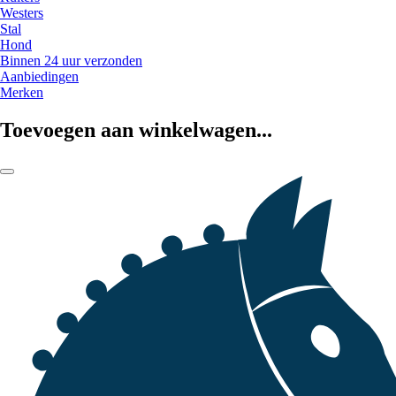
Westers
Stal
Hond
Binnen 24 uur verzonden
Aanbiedingen
Merken
Toevoegen aan winkelwagen...