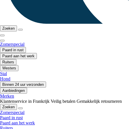
Zoeken
Zomerspecial
Paard in rust
Paard aan het werk
Ruiters
Westers
Stal
Hond
Binnen 24 uur verzonden
Aanbiedingen
Merken
Klantenservice in Frankrijk
Veilig betalen
Gemakkelijk retourneren
Zoeken
Zomerspecial
Paard in rust
Paard aan het werk
Ruiters