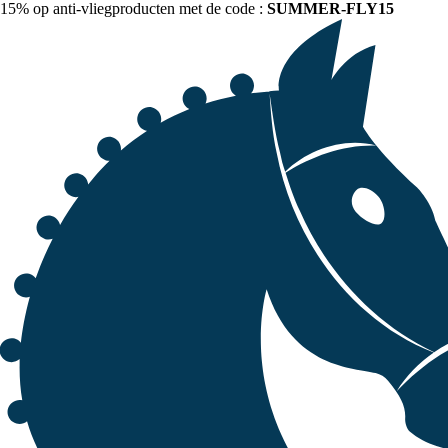
15% op anti-vliegproducten met de code :
SUMMER-FLY15