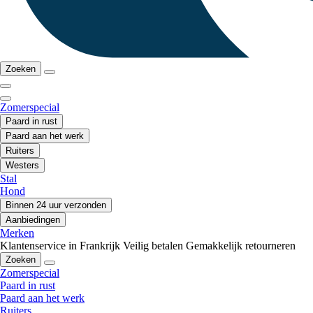
Zoeken
Zomerspecial
Paard in rust
Paard aan het werk
Ruiters
Westers
Stal
Hond
Binnen 24 uur verzonden
Aanbiedingen
Merken
Klantenservice in Frankrijk
Veilig betalen
Gemakkelijk retourneren
Zoeken
Zomerspecial
Paard in rust
Paard aan het werk
Ruiters