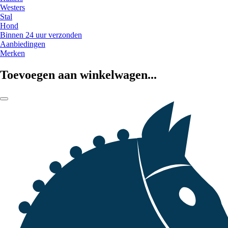
Westers
Stal
Hond
Binnen 24 uur verzonden
Aanbiedingen
Merken
Toevoegen aan winkelwagen...