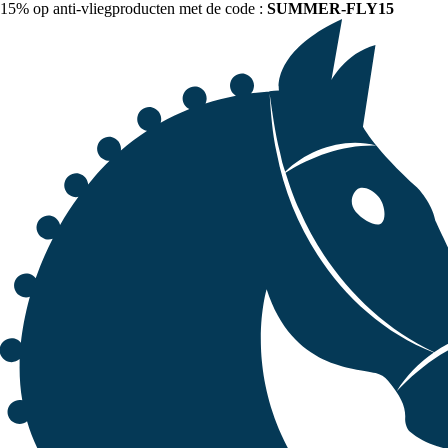
15% op anti-vliegproducten met de code :
SUMMER-FLY15