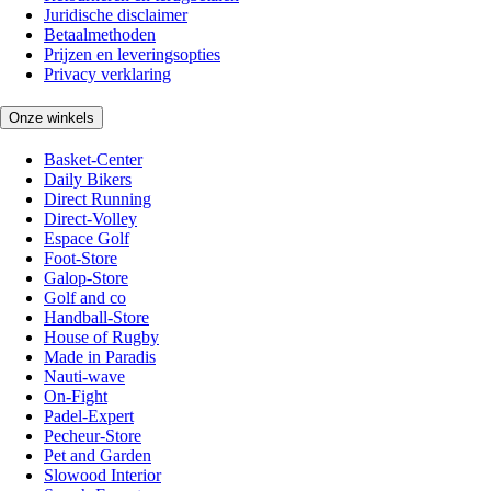
Juridische disclaimer
Betaalmethoden
Prijzen en leveringsopties
Privacy verklaring
Onze winkels
Basket-Center
Daily Bikers
Direct Running
Direct-Volley
Espace Golf
Foot-Store
Galop-Store
Golf and co
Handball-Store
House of Rugby
Made in Paradis
Nauti-wave
On-Fight
Padel-Expert
Pecheur-Store
Pet and Garden
Slowood Interior