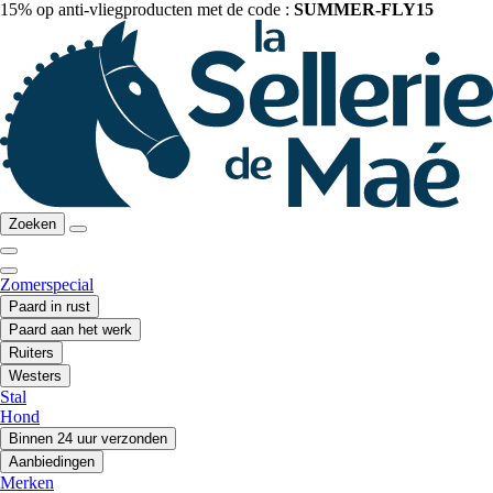
15% op anti-vliegproducten met de code :
SUMMER-FLY15
Zoeken
Zomerspecial
Paard in rust
Paard aan het werk
Ruiters
Westers
Stal
Hond
Binnen 24 uur verzonden
Aanbiedingen
Merken