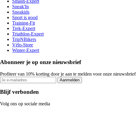
Smash-Expert
Sneak'In
Sneakids
Sport is good
Training-Fit
Trek-Expert
Triathlon-Expert
TripNBikers
Vélo-Store
Winter-Expert
Abonneer je op onze nieuwsbrief
Profiteer van 10% korting door je aan te melden voor onze nieuwsbrief
Aanmelden
Blijf verbonden
Volg ons op sociale media