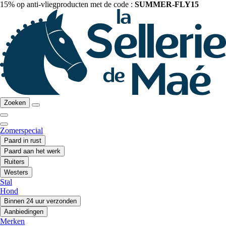
15% op anti-vliegproducten met de code :
SUMMER-FLY15
Zoeken
Zomerspecial
Paard in rust
Paard aan het werk
Ruiters
Westers
Stal
Hond
Binnen 24 uur verzonden
Aanbiedingen
Merken