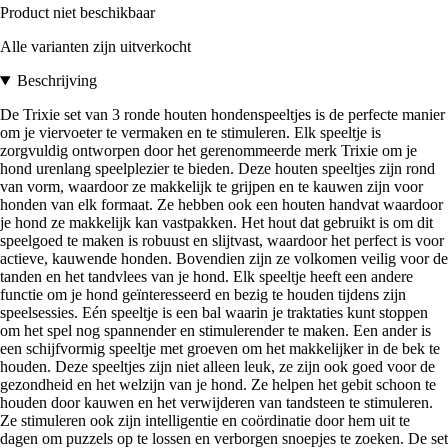
Product niet beschikbaar
Alle varianten zijn uitverkocht
Beschrijving
De Trixie set van 3 ronde houten hondenspeeltjes is de perfecte manier
om je viervoeter te vermaken en te stimuleren. Elk speeltje is
zorgvuldig ontworpen door het gerenommeerde merk Trixie om je
hond urenlang speelplezier te bieden. Deze houten speeltjes zijn rond
van vorm, waardoor ze makkelijk te grijpen en te kauwen zijn voor
honden van elk formaat. Ze hebben ook een houten handvat waardoor
je hond ze makkelijk kan vastpakken. Het hout dat gebruikt is om dit
speelgoed te maken is robuust en slijtvast, waardoor het perfect is voor
actieve, kauwende honden. Bovendien zijn ze volkomen veilig voor de
tanden en het tandvlees van je hond. Elk speeltje heeft een andere
functie om je hond geïnteresseerd en bezig te houden tijdens zijn
speelsessies. Eén speeltje is een bal waarin je traktaties kunt stoppen
om het spel nog spannender en stimulerender te maken. Een ander is
een schijfvormig speeltje met groeven om het makkelijker in de bek te
houden. Deze speeltjes zijn niet alleen leuk, ze zijn ook goed voor de
gezondheid en het welzijn van je hond. Ze helpen het gebit schoon te
houden door kauwen en het verwijderen van tandsteen te stimuleren.
Ze stimuleren ook zijn intelligentie en coördinatie door hem uit te
dagen om puzzels op te lossen en verborgen snoepjes te zoeken. De set