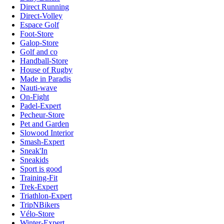
Direct Running
Direct-Volley
Espace Golf
Foot-Store
Galop-Store
Golf and co
Handball-Store
House of Rugby
Made in Paradis
Nauti-wave
On-Fight
Padel-Expert
Pecheur-Store
Pet and Garden
Slowood Interior
Smash-Expert
Sneak'In
Sneakids
Sport is good
Training-Fit
Trek-Expert
Triathlon-Expert
TripNBikers
Vélo-Store
Winter-Expert