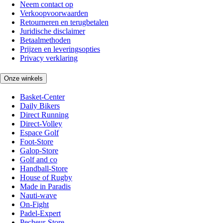
Neem contact op
Verkoopvoorwaarden
Retourneren en terugbetalen
Juridische disclaimer
Betaalmethoden
Prijzen en leveringsopties
Privacy verklaring
Onze winkels
Basket-Center
Daily Bikers
Direct Running
Direct-Volley
Espace Golf
Foot-Store
Galop-Store
Golf and co
Handball-Store
House of Rugby
Made in Paradis
Nauti-wave
On-Fight
Padel-Expert
Pecheur-Store