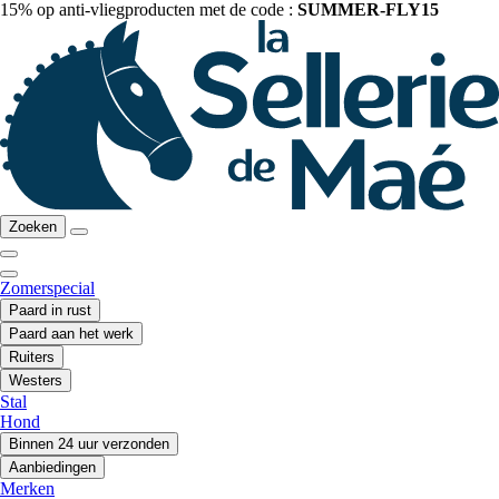
15% op anti-vliegproducten met de code :
SUMMER-FLY15
Zoeken
Zomerspecial
Paard in rust
Paard aan het werk
Ruiters
Westers
Stal
Hond
Binnen 24 uur verzonden
Aanbiedingen
Merken